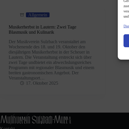
Ger
zus
ver
Allgemein
und
Die
Musikerherbst in Lautern: Zwei Tage
Blasmusik und Kulinarik
Der Musikverein Sulzbach veranstaltet am
Wochenende des 18. und 19. Oktober den
diesjährigen Musikerherbst in der Scheuer in
Lautern. Die Veranstaltung erstreckt sich über
zwei Tage undbietet ein abwechslungsreiches
Programm mit regionaler Blasmusik und einem
breiten gastronomischen Angebot. Der
Veranstaltungsort…
17. Oktober 2025
Kontakt